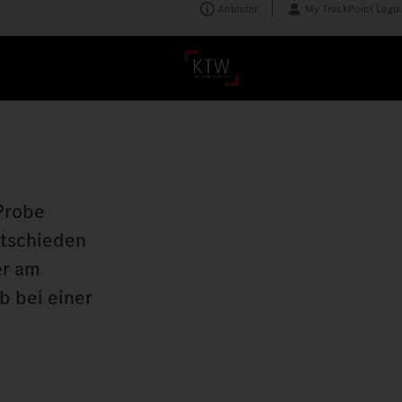
Anbieter
My TruckPoint Login
 Probe
ntschieden
er am
b bei einer