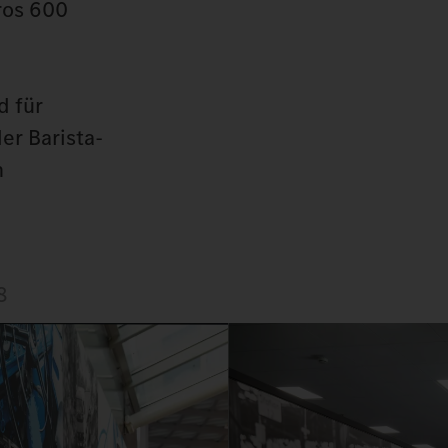
ros 600
d für
er Barista-
n
8