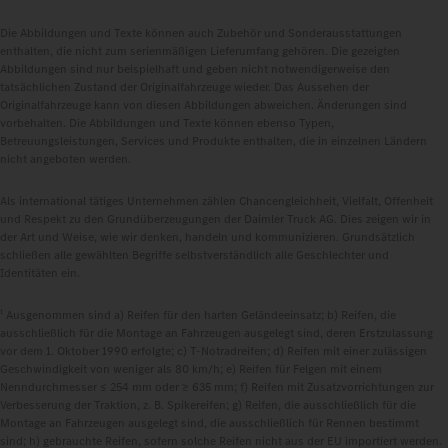
Die Abbildungen und Texte können auch Zubehör und Sonderausstattungen
enthalten, die nicht zum serienmäßigen Lieferumfang gehören. Die gezeigten
Abbildungen sind nur beispielhaft und geben nicht notwendigerweise den
tatsächlichen Zustand der Originalfahrzeuge wieder. Das Aussehen der
Originalfahrzeuge kann von diesen Abbildungen abweichen. Änderungen sind
vorbehalten. Die Abbildungen und Texte können ebenso Typen,
Betreuungsleistungen, Services und Produkte enthalten, die in einzelnen Ländern
nicht angeboten werden.
Als international tätiges Unternehmen zählen Chancengleichheit, Vielfalt, Offenheit
und Respekt zu den Grundüberzeugungen der Daimler Truck AG. Dies zeigen wir in
der Art und Weise, wie wir denken, handeln und kommunizieren. Grundsätzlich
schließen alle gewählten Begriffe selbstverständlich alle Geschlechter und
Identitäten ein.
1
Ausgenommen sind a) Reifen für den harten Geländeeinsatz; b) Reifen, die
ausschließlich für die Montage an Fahrzeugen ausgelegt sind, deren Erstzulassung
vor dem 1. Oktober 1990 erfolgte; c) T-Notradreifen; d) Reifen mit einer zulässigen
Geschwindigkeit von weniger als 80 km/h; e) Reifen für Felgen mit einem
Nenndurchmesser ≤ 254 mm oder ≥ 635 mm; f) Reifen mit Zusatzvorrichtungen zur
Verbesserung der Traktion, z. B. Spikereifen; g) Reifen, die ausschließlich für die
Montage an Fahrzeugen ausgelegt sind, die ausschließlich für Rennen bestimmt
sind; h) gebrauchte Reifen, sofern solche Reifen nicht aus der EU importiert werden.