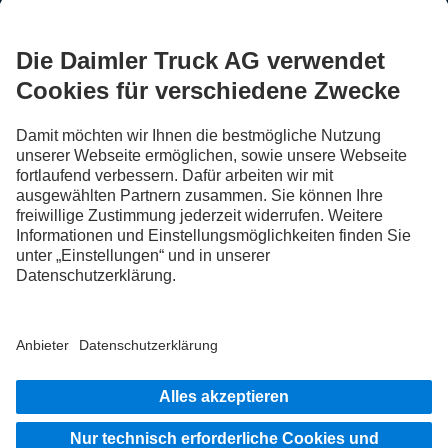
BLEIB IN KONTAKT.
Entdecke Mercedes-Benz Trucks auf unseren digitalen
Kanälen.
FOLLOW THE ROADSTARS.
Tausche jetzt Erfahrungen mit anderen Truckerinnen und
Truckern aus.
Steig ein