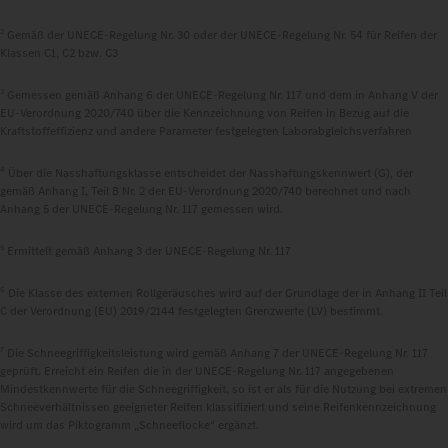
2
Gemäß der UNECE-Regelung Nr. 30 oder der UNECE-Regelung Nr. 54 für Reifen der
Klassen C1, C2 bzw. C3
3
Gemessen gemäß Anhang 6 der UNECE-Regelung Nr. 117 und dem in Anhang V der
EU-Verordnung 2020/740 über die Kennzeichnung von Reifen in Bezug auf die
Kraftstoffeffizienz und andere Parameter festgelegten Laborabgleichsverfahren
4
Über die Nasshaftungsklasse entscheidet der Nasshaftungskennwert (G), der
gemäß Anhang I, Teil B Nr. 2 der EU-Verordnung 2020/740 berechnet und nach
Anhang 5 der UNECE-Regelung Nr. 117 gemessen wird.
5
Ermittelt gemäß Anhang 3 der UNECE-Regelung Nr. 117
6
Die Klasse des externen Rollgeräusches wird auf der Grundlage der in Anhang II Teil
C der Verordnung (EU) 2019/2144 festgelegten Grenzwerte (LV) bestimmt.
7
Die Schneegriffigkeitsleistung wird gemäß Anhang 7 der UNECE-Regelung Nr. 117
geprüft. Erreicht ein Reifen die in der UNECE-Regelung Nr. 117 angegebenen
Mindestkennwerte für die Schneegriffigkeit, so ist er als für die Nutzung bei extremen
Schneeverhältnissen geeigneter Reifen klassifiziert und seine Reifenkennzeichnung
wird um das Piktogramm „Schneeflocke“ ergänzt.