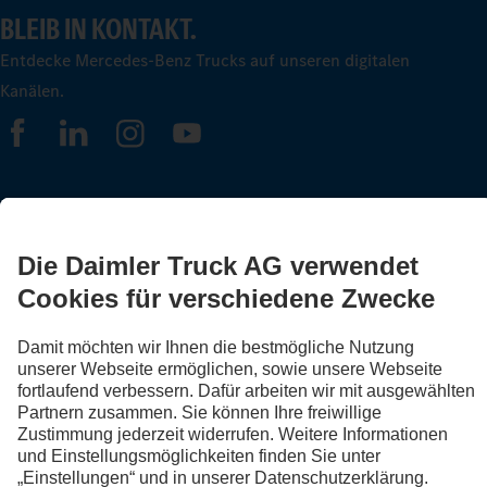
BLEIB IN KONTAKT.
Entdecke Mercedes-Benz Trucks auf unseren digitalen
Kanälen.
FOLLOW THE ROADSTARS.
Tausche jetzt Erfahrungen mit anderen Truckerinnen und
Truckern aus.
Steig ein